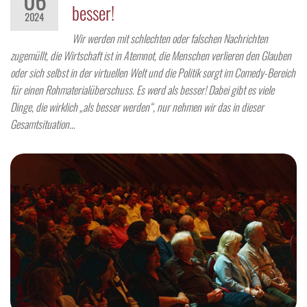
06
besser!
2024
Wir werden mit schlechten oder falschen Nachrichten
zugemüllt, die Wirtschaft ist in Atemnot, die Menschen verlieren den Glauben
oder sich selbst in der virtuellen Welt und die Politik sorgt im Comedy-Bereich
für einen Rohmaterialüberschuss. Es werd als besser! Dabei gibt es viele
Dinge, die wirklich „als besser werden“, nur nehmen wir das in dieser
Gesamtsituation…