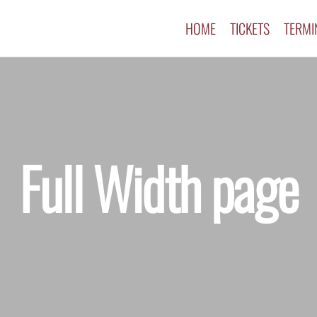
HOME
TICKETS
TERMI
Full Width page