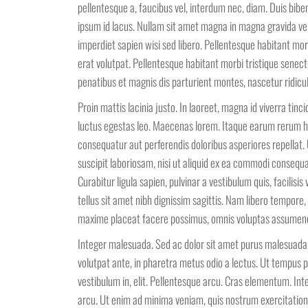
pellentesque a, faucibus vel, interdum nec, diam. Duis biben
ipsum id lacus. Nullam sit amet magna in magna gravida vehi
imperdiet sapien wisi sed libero. Pellentesque habitant mo
erat volutpat. Pellentesque habitant morbi tristique sene
penatibus et magnis dis parturient montes, nascetur ridicu
Proin mattis lacinia justo. In laoreet, magna id viverra tin
luctus egestas leo. Maecenas lorem. Itaque earum rerum hic
consequatur aut perferendis doloribus asperiores repellat
suscipit laboriosam, nisi ut aliquid ex ea commodi consequat
Curabitur ligula sapien, pulvinar a vestibulum quis, facilisis v
tellus sit amet nibh dignissim sagittis. Nam libero tempore
maxime placeat facere possimus, omnis voluptas assumenda
Integer malesuada. Sed ac dolor sit amet purus malesuada
volutpat ante, in pharetra metus odio a lectus. Ut tempus 
vestibulum in, elit. Pellentesque arcu. Cras elementum. I
arcu. Ut enim ad minima veniam, quis nostrum exercitatione