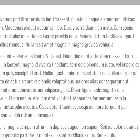
ivamus porttitor turpis ac leo. Praesent id justo in neque elementum ultrices.
m. Maecenas aliquet accumsan leo. Duis viverra diam non justo. Cum sociis
 ridiculus mus. Donec iaculis gravida nulla. Mauris dictum facilisis augue. Et
sellus rhoncus. Nullam sit amet magna in magna gravida vehicula.
idunt scelerisque libero. Nulla est. Nunc tincidunt ante vitae massa. Etiam
. In laoreet, magna id viverra tincidunt, sem odio bibendum justo, vel imperdiet
tum quis, suscipit id erat. Nullam justo enim, consectetuer nec, ullamcorper ac,
nte delectus, ut aut reiciendis voluptatibus maiores alias consequatur aut
sit amet, consectetuer adipiscing elit. Etiam ligula pede, sagittis quis,
s velit. Etiam neque. Aliquam erat volutpat. Maecenas fermentum, sem in
ra metus odio a lectus. Class aptent taciti sociosqu ad litora torquent per
e sem a nibh rutrum consequat.
 id magna semper rutrum. In dapibus augue non sapien. Sed ac dolor sit amet
gnis dis parturient montes, nascetur ridiculus mus. Sed elit dui,