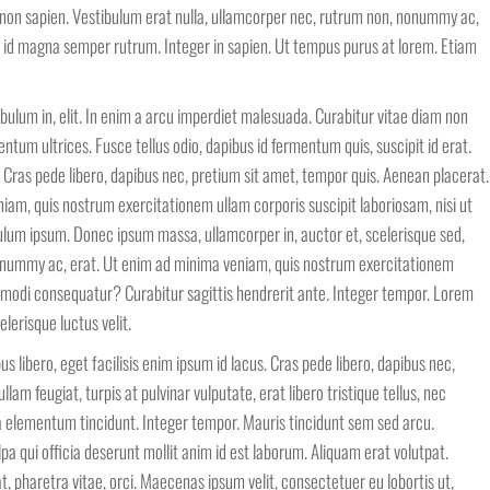
non sapien. Vestibulum erat nulla, ullamcorper nec, rutrum non, nonummy ac,
 id magna semper rutrum. Integer in sapien. Ut tempus purus at lorem. Etiam
bulum in, elit. In enim a arcu imperdiet malesuada. Curabitur vitae diam non
tum ultrices. Fusce tellus odio, dapibus id fermentum quis, suscipit id erat.
Cras pede libero, dapibus nec, pretium sit amet, tempor quis. Aenean placerat.
iam, quis nostrum exercitationem ullam corporis suscipit laboriosam, nisi ut
lum ipsum. Donec ipsum massa, ullamcorper in, auctor et, scelerisque sed,
nonummy ac, erat. Ut enim ad minima veniam, quis nostrum exercitationem
commodi consequatur? Curabitur sagittis hendrerit ante. Integer tempor. Lorem
lerisque luctus velit.
s libero, eget facilisis enim ipsum id lacus. Cras pede libero, dapibus nec,
lam feugiat, turpis at pulvinar vulputate, erat libero tristique tellus, nec
a elementum tincidunt. Integer tempor. Mauris tincidunt sem sed arcu.
pa qui officia deserunt mollit anim id est laborum. Aliquam erat volutpat.
t, pharetra vitae, orci. Maecenas ipsum velit, consectetuer eu lobortis ut,