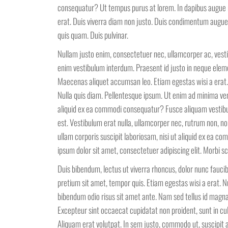
consequatur? Ut tempus purus at lorem. In dapibus augue 
erat. Duis viverra diam non justo. Duis condimentum augue
quis quam. Duis pulvinar.
Nullam justo enim, consectetuer nec, ullamcorper ac, vesti
enim vestibulum interdum. Praesent id justo in neque elemen
Maecenas aliquet accumsan leo. Etiam egestas wisi a erat. 
Nulla quis diam. Pellentesque ipsum. Ut enim ad minima ven
aliquid ex ea commodi consequatur? Fusce aliquam vestibu
est. Vestibulum erat nulla, ullamcorper nec, rutrum non, 
ullam corporis suscipit laboriosam, nisi ut aliquid ex ea 
ipsum dolor sit amet, consectetuer adipiscing elit. Morbi sce
Duis bibendum, lectus ut viverra rhoncus, dolor nunc faucibu
pretium sit amet, tempor quis. Etiam egestas wisi a erat. Nul
bibendum odio risus sit amet ante. Nam sed tellus id magn
Excepteur sint occaecat cupidatat non proident, sunt in cul
Aliquam erat volutpat. In sem justo, commodo ut, suscipit a