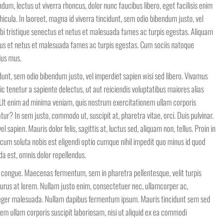
dum, lectus ut viverra rhoncus, dolor nunc faucibus libero, eget facilisis enim
cula. In laoreet, magna id viverra tincidunt, sem odio bibendum justo, vel
rbi tristique senectus et netus et malesuada fames ac turpis egestas. Aliquam
ctus et netus et malesuada fames ac turpis egestas. Cum sociis natoque
lus mus.
cidunt, sem odio bibendum justo, vel imperdiet sapien wisi sed libero. Vivamus
 tenetur a sapiente delectus, ut aut reiciendis voluptatibus maiores alias
. Ut enim ad minima veniam, quis nostrum exercitationem ullam corporis
ur? In sem justo, commodo ut, suscipit at, pharetra vitae, orci. Duis pulvinar.
el sapien. Mauris dolor felis, sagittis at, luctus sed, aliquam non, tellus. Proin in
, cum soluta nobis est eligendi optio cumque nihil impedit quo minus id quod
 est, omnis dolor repellendus.
 congue. Maecenas fermentum, sem in pharetra pellentesque, velit turpis
purus at lorem. Nullam justo enim, consectetuer nec, ullamcorper ac,
nteger malesuada. Nullam dapibus fermentum ipsum. Mauris tincidunt sem sed
m ullam corporis suscipit laboriosam, nisi ut aliquid ex ea commodi