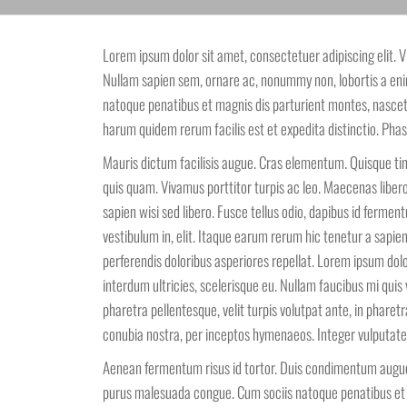
Lorem ipsum dolor sit amet, consectetuer adipiscing elit. V
Nullam sapien sem, ornare ac, nonummy non, lobortis a eni
natoque penatibus et magnis dis parturient montes, nascetur
harum quidem rerum facilis est et expedita distinctio. Pha
Mauris dictum facilisis augue. Cras elementum. Quisque tinc
quis quam. Vivamus porttitor turpis ac leo. Maecenas libero
sapien wisi sed libero. Fusce tellus odio, dapibus id fermen
vestibulum in, elit. Itaque earum rerum hic tenetur a sapie
perferendis doloribus asperiores repellat. Lorem ipsum dolor 
interdum ultricies, scelerisque eu. Nullam faucibus mi qui
pharetra pellentesque, velit turpis volutpat ante, in pharet
conubia nostra, per inceptos hymenaeos. Integer vulputat
Aenean fermentum risus id tortor. Duis condimentum augue
purus malesuada congue. Cum sociis natoque penatibus et ma