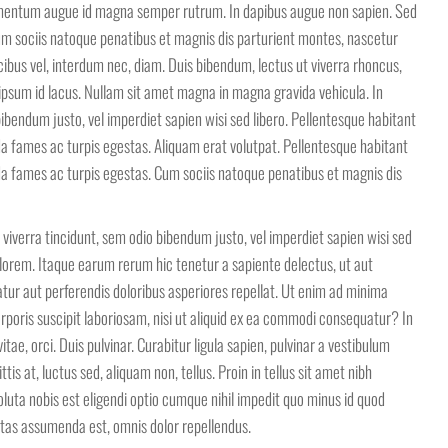
imentum augue id magna semper rutrum. In dapibus augue non sapien. Sed
m sociis natoque penatibus et magnis dis parturient montes, nascetur
ucibus vel, interdum nec, diam. Duis bibendum, lectus ut viverra rhoncus,
m ipsum id lacus. Nullam sit amet magna in magna gravida vehicula. In
bibendum justo, vel imperdiet sapien wisi sed libero. Pellentesque habitant
a fames ac turpis egestas. Aliquam erat volutpat. Pellentesque habitant
da fames ac turpis egestas. Cum sociis natoque penatibus et magnis dis
d viverra tincidunt, sem odio bibendum justo, vel imperdiet sapien wisi sed
lorem. Itaque earum rerum hic tenetur a sapiente delectus, ut aut
atur aut perferendis doloribus asperiores repellat. Ut enim ad minima
poris suscipit laboriosam, nisi ut aliquid ex ea commodi consequatur? In
tae, orci. Duis pulvinar. Curabitur ligula sapien, pulvinar a vestibulum
gittis at, luctus sed, aliquam non, tellus. Proin in tellus sit amet nibh
luta nobis est eligendi optio cumque nihil impedit quo minus id quod
tas assumenda est, omnis dolor repellendus.