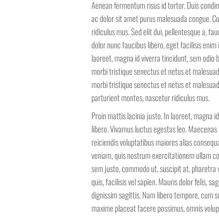
Aenean fermentum risus id tortor. Duis cond
ac dolor sit amet purus malesuada congue. Cu
ridiculus mus. Sed elit dui, pellentesque a, fa
dolor nunc faucibus libero, eget facilisis eni
laoreet, magna id viverra tincidunt, sem odio 
morbi tristique senectus et netus et malesuad
morbi tristique senectus et netus et malesua
parturient montes, nascetur ridiculus mus.
Proin mattis lacinia justo. In laoreet, magna i
libero. Vivamus luctus egestas leo. Maecenas 
reiciendis voluptatibus maiores alias consequ
veniam, quis nostrum exercitationem ullam cor
sem justo, commodo ut, suscipit at, pharetra vi
quis, facilisis vel sapien. Mauris dolor felis, sa
dignissim sagittis. Nam libero tempore, cum so
maxime placeat facere possimus, omnis volup