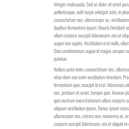
Integer malesuada. Sed ac dolor sit amet pu
pellentesque, velit turpis volutpat ante, in p
consectetuer nec, ullamcorper ac, vestibulum 
dapibus fermentum ipsum. Mauris tincidunt s
ullam corporis suscipit laboriosam, nisi ut a
augue non sapien. Vestibulum erat nulla, ulla
Duis condimentum augue id magna semper rutr
pulvinar.
Nullam justo enim, consectetuer nec, ullamcor
vitae diam non enim vestibulum interdum. Prae
fermentum quis, suscipit id erat. Maecenas al
nec, pretium sit amet, tempor quis. Aenean pl
quis nostrum exercitationem ullam corporis su
aliquam vestibulum ipsum. Donec ipsum massa, 
ullamcorper nec, rutrum non, nonummy ac, er
corporis suscipit laboriosam, nisi ut aliquid 