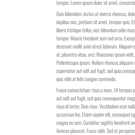
tempor. Lorem ipsum dolor sit amet, consectetu
Duis bibendum, lectus ut viverra rhoncus, dolor
dapibus nec, pretium sit amet, tempor quis. Eti
libero tristique tellus, nec bibendum odio ris
tempor. Mauris tincidunt sem sed arcu. Excepte
deserunt mollit anim id est laborum. Aliquam e
at, pharetra vitae, orci. Maecenas ipsum velit
Pellentesque ipsum. Nullam rhoncus aliquam m
aspernatur aut odit aut fugit, sed quia conse
quis nibh at felis congue commodo.
Fusce consectetuer risus a nunc. Ut tempus p
aut odit aut fugit, sed quia consequuntur ma
risus id tortor. Duis risus. Vestibulum erat n
accumsan leo. Etiam sapien elit, consequat eget
magna eu sem. Curabitur sagittis hendrerit an
Aenean placerat. Fusce nibh. Sed ut perspici