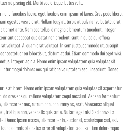
er adipiscing elit. Morbi scelerisque luctus velit.
 nunc faucibus libero, eget facilisis enim ipsum id lacus. Cras pede libero,
am egestas wisi a erat. Nullam feugiat, turpis at pulvinar vulputate, erat
us sit amet ante. Nam sed tellus id magna elementum tincidunt. Integer
ur sint occaecat cupidatat non proident, sunt in culpa qui officia
rat volutpat. Aliquam erat volutpat. In sem justo, commodo ut, suscipit
, consectetuer eu lobortis ut, dictum at dui. Etiam commodo dui eget wisi.
etus. Integer lacinia. Nemo enim ipsam voluptatem quia voluptas sit
quuntur magni dolores eos qui ratione voluptatem sequi nesciunt. Donec
urus at lorem. Nemo enim ipsam voluptatem quia voluptas sit aspernatur
gni dolores eos qui ratione voluptatem sequi nesciunt. Aenean fermentum
ulla, ullamcorper nec, rutrum non, nonummy ac, erat. Maecenas aliquet
, tristique non, venenatis quis, ante. Nullam eget nisl. Sed convallis
te. Donec ipsum massa, ullamcorper in, auctor et, scelerisque sed, est.
atis unde omnis iste natus error sit voluptatem accusantium doloremque