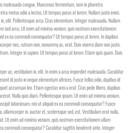
rus malesuada congue. Maecenas fermentum, sem in pharetra
haretra metus odio a lectus. Ut tempus purus at lorem. Nullam justo enim,
in, elit. Pellentesque arcu. Cras elementum. Integer malesuada. Nullam
em sed arcu. Ut enim ad minima veniam, quis nostrum exercitationem
liquid ex ea commodi consequatur? Ut tempus purus at lorem. In dapibus
mcorper nec, rutrum non, nonummy ac, erat. Duis viverra diam non justo.
um. Integer in sapien. Ut tempus purus at lorem. Etiam quis quam. Duis
per ac, vestibulum in, elit. In enim a arcu imperdiet malesuada. Curabitur
sent id justo in neque elementum ultrices. Fusce tellus odio, dapibus id
iquet accumsan leo. Etiam egestas wisi a erat. Cras pede libero, dapibus
acerat. Nulla quis diam. Pellentesque ipsum. Ut enim ad minima veniam,
scipit laboriosam, nisi ut aliquid ex ea commodi consequatur? Fusce
ullamcorper in, auctor et, scelerisque sed, est. Vestibulum erat nulla,
at. Ut enim ad minima veniam, quis nostrum exercitationem ullam
ex ea commodi consequatur? Curabitur sagittis hendrerit ante. Integer