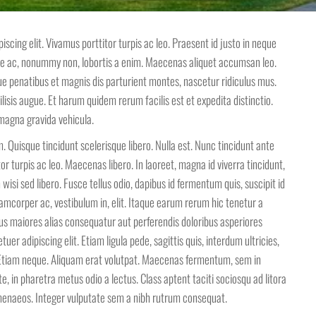
scing elit. Vivamus porttitor turpis ac leo. Praesent id justo in neque
e ac, nonummy non, lobortis a enim. Maecenas aliquet accumsan leo.
ue penatibus et magnis dis parturient montes, nascetur ridiculus mus.
lisis augue. Et harum quidem rerum facilis est et expedita distinctio.
magna gravida vehicula.
 Quisque tincidunt scelerisque libero. Nulla est. Nunc tincidunt ante
r turpis ac leo. Maecenas libero. In laoreet, magna id viverra tincidunt,
isi sed libero. Fusce tellus odio, dapibus id fermentum quis, suscipit id
amcorper ac, vestibulum in, elit. Itaque earum rerum hic tenetur a
bus maiores alias consequatur aut perferendis doloribus asperiores
er adipiscing elit. Etiam ligula pede, sagittis quis, interdum ultricies,
. Etiam neque. Aliquam erat volutpat. Maecenas fermentum, sem in
te, in pharetra metus odio a lectus. Class aptent taciti sociosqu ad litora
menaeos. Integer vulputate sem a nibh rutrum consequat.